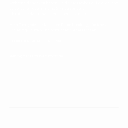
Während dieser Zeit haben Sie die Möglichkeit auf die Mailbox
zu sprechen oder mir eine SMS zu senden.
Ich rufe Sie dann spätestens abends zurück.
Mein Fahrgebiet umfasst den Raum Hamburg, südliches
Schleswig-Holstein und nördliches Niedersachsen.
SCHREIBEN SIE MIR EINE EMAIL
info@tieraerztin-strathoff.de