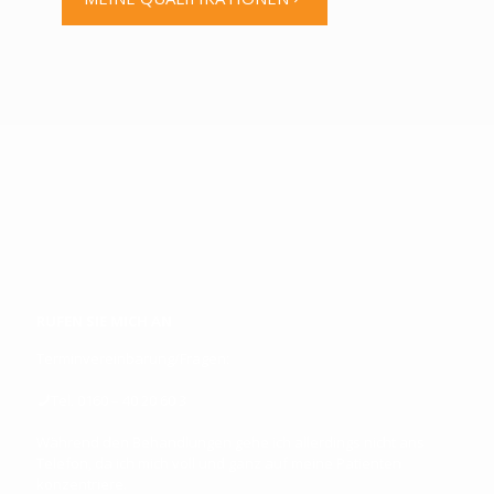
RUFEN SIE MICH AN
Terminvereinbarung/Fragen:
Tel. 0160 – 40 20 60 3
Während den Behandlungen gehe ich allerdings nicht ans
Telefon, da ich mich voll und ganz auf meine Patienten
konzentriere.